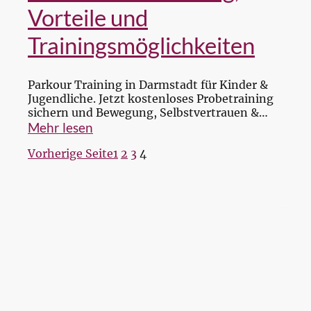
Vorteile und
Trainingsmöglichkeiten
Parkour Training in Darmstadt für Kinder &
Jugendliche. Jetzt kostenloses Probetraining
sichern und Bewegung, Selbstvertrauen &
Skills entwickeln.
Mehr lesen
Vorherige Seite
1
2
3
4
© 2025-2026 BigCat Vault UG - Alle
Rechte vorbehalten.
Design, Umsetzung & Inhalt: BigCat
Vault UG
Impressum